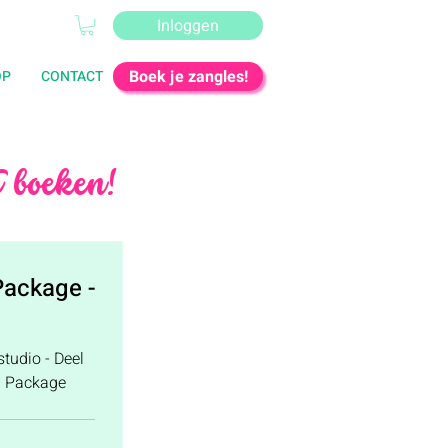
Inloggen
Boek je zangles!
OP
CONTACT
 boeken!
Package -
udio - Deel
! Package