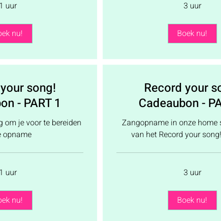
1 uur
3 uur
oek nu!
Boek nu!
your song!
Record your s
on - PART 1
Cadeaubon - P
 om je voor te bereiden
Zangopname in onze home st
e opname
van het Record your song
1 uur
3 uur
oek nu!
Boek nu!