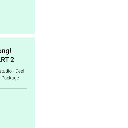
ong!
ART 2
udio - Deel
! Package