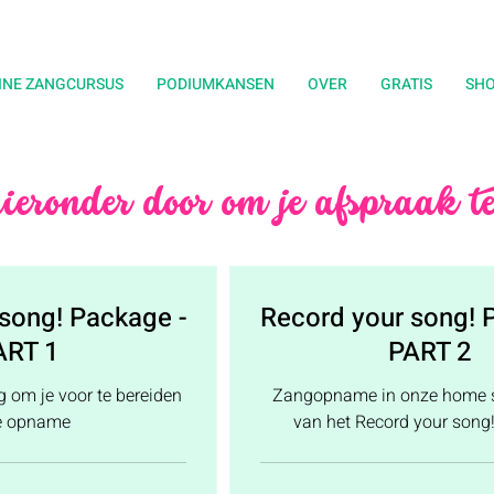
INE ZANGCURSUS
PODIUMKANSEN
OVER
GRATIS
SH
ieronder door om je afspraak te
song! Package -
Record your song! 
ART 1
PART 2
 om je voor te bereiden
Zangopname in onze home st
e opname
van het Record your song