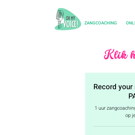
ZANGCOACHING
ONL
Klik h
Record your 
P
1 uur zangcoaching
op j