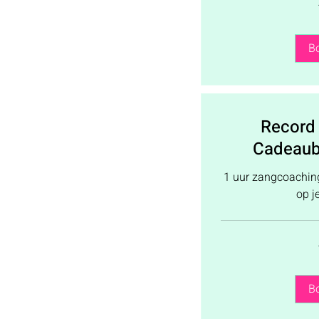
B
Record 
Cadeaub
1 uur zangcoaching
op j
B