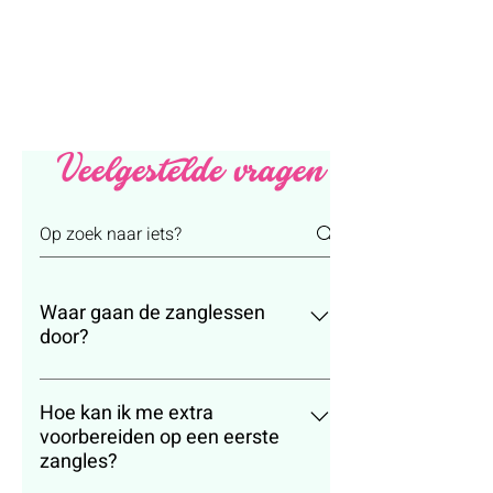
Veelgestelde vragen
Waar gaan de zanglessen
door?
De zangcoachings gaan door in m'n
gezellige zangstudio in Herk-de-Stad
Hoe kan ik me extra
voorbereiden op een eerste
of online via Google Meet. Bij het
zangles?
boeken van je zangles kan je ook
meteen de locatie kiezen -