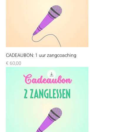
CADEAUBON: 1 uur zangcoaching
Prijs
€ 60,00