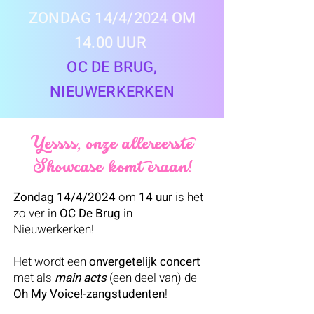
ZONDAG 14/4/2024 OM
14.00 UUR
OC DE BRUG,
NIEUWERKERKEN
Yessss, onze allereerste
Showcase komt eraan!
Zondag 14/4/2024
om
14 uur
is het
zo ver in
OC De Brug
in
Nieuwerkerken!
Het wordt een
onvergetelijk concert
met als
main acts
(een deel van) de
Oh My Voice!-zangstudenten
!