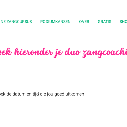
INE ZANGCURSUS
PODIUMKANSEN
OVER
GRATIS
SH
ek hieronder je duo zangcoach
ek de datum en tijd die jou goed uitkomen